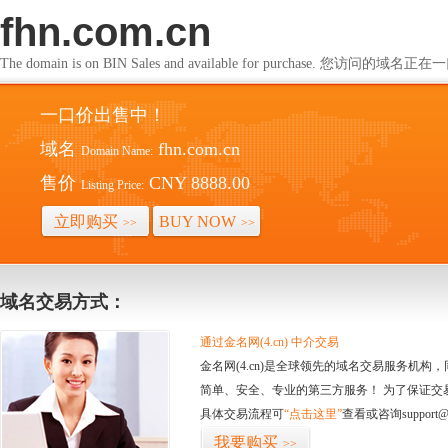
fhn.com.cn
The domain is on BIN Sales and available for purchase. 您访问的
一口价出售中！
域名
fhn.com.cn
Domain Name:
售价
CNY 8888.00
Listing Price:
立即购买
BUY NOW
>>
>>
域名交易方式：
通过金名网(4.cn) 中介交易
金名网(4.cn)是全球领先的域名交易服务机
简单、安全、专业的第三方服务！ 为了保证交
具体交易流程可
“点击这里”
查看或咨询support@
我要购买
>>