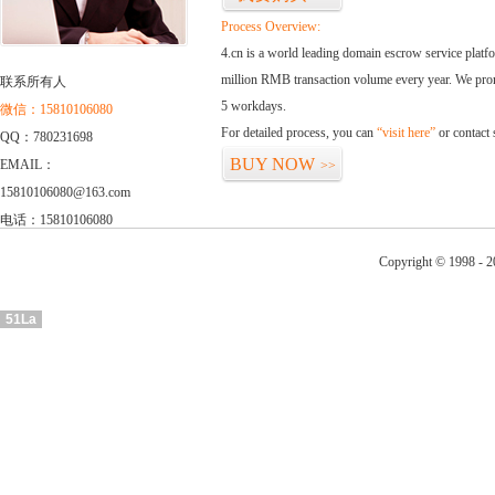
Process Overview:
4.cn is a world leading domain escrow service plat
million RMB transaction volume every year. We promi
联系所有人
5 workdays.
微信：15810106080
For detailed process, you can
“visit here”
or contact
QQ：780231698
BUY NOW
EMAIL：
>>
15810106080@163.com
电话：15810106080
Copyright © 1998 - 2
51La